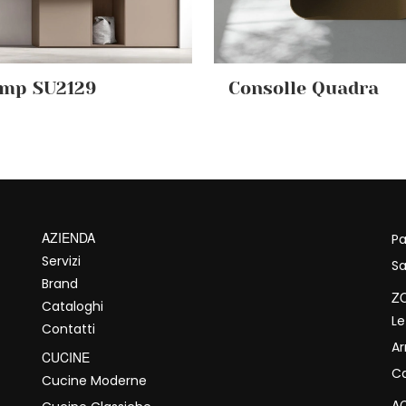
omp SU2129
Consolle Quadra
AZIENDA
Pa
Servizi
Sa
Brand
Z
Cataloghi
Le
Contatti
A
CUCINE
C
Cucine Moderne
A