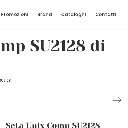
Promozioni
Brand
Cataloghi
Contatti
omp SU2128 di
SU2128
Seta Unix Comp SU2128