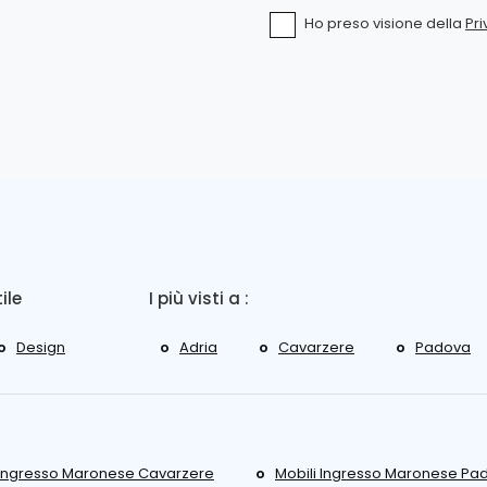
Ho preso visione della
Pri
tile
I più visti a :
Design
Adria
Cavarzere
Padova
 Ingresso Maronese Cavarzere
Mobili Ingresso Maronese Pa