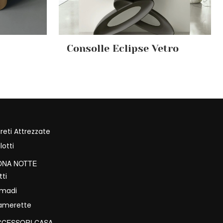
Consolle Eclipse Vetro
reti Attrezzate
lotti
ONA NOTTE
tti
rmadi
amerette
CCESSORI CASA