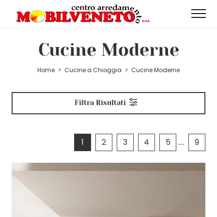
Cucine Moderne
Home
>
Cucine a Chioggia
>
Cucine Moderne
Filtra Risultati
1
2
3
4
5
....
9