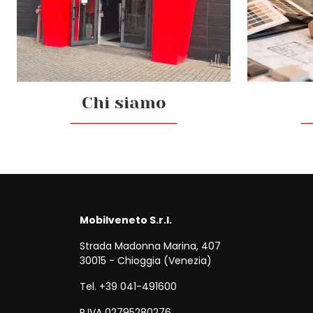
Chi siamo
Mobilveneto S.r.l.
Strada Madonna Marina, 407
30015 - Chioggia (Venezia)
Tel. +39 041-491600
P.IVA 02795280276