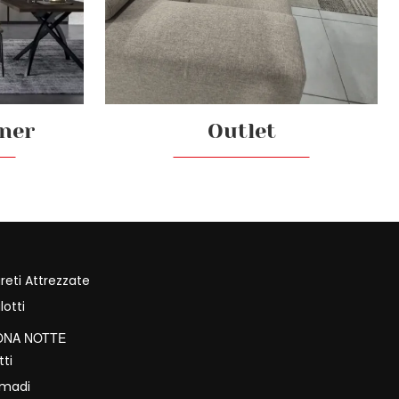
tner
Outlet
reti Attrezzate
lotti
ONA NOTTE
tti
rmadi