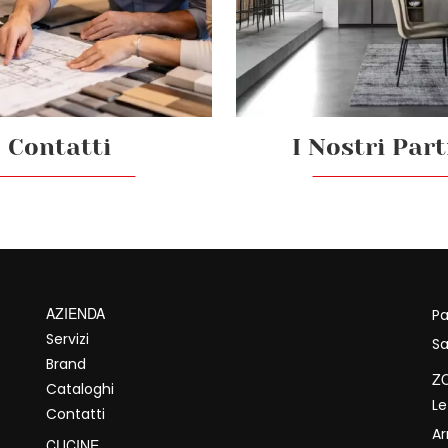
Contatti
I Nostri Par
AZIENDA
Pa
Servizi
Sa
Brand
Z
Cataloghi
Le
Contatti
A
CUCINE