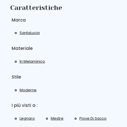
Caratteristiche
Marca
SantaLucia
Materiale
In Melaminico
Stile
Moderne
I più visti a :
Legnaro
Mestre
Piove Di Sacco