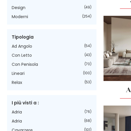
Design
49
Moderni
254
Tipologia
Ad Angolo
54
Con Letto
43
Con Penisola
70
Lineari
100
Relax
53
I più visti a :
Adria
76
Adria
68
Cavarzere
101