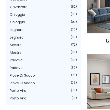
Cavarzere
82
Chioggia
80
Chioggia
93
Legnaro
70
Legnaro
69
G
Mestre
72
Mestre
88
Padova
89
Padova
85
Piove Di Sacco
73
Piove Di Sacco
75
Porto Viro
78
Porto Viro
81