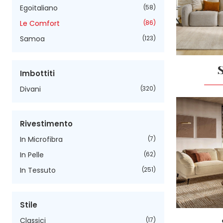
Egoitaliano
58
Le Comfort
86
Samoa
123
Imbottiti
Divani
320
Rivestimento
In Microfibra
7
In Pelle
62
In Tessuto
251
Stile
Classici
17