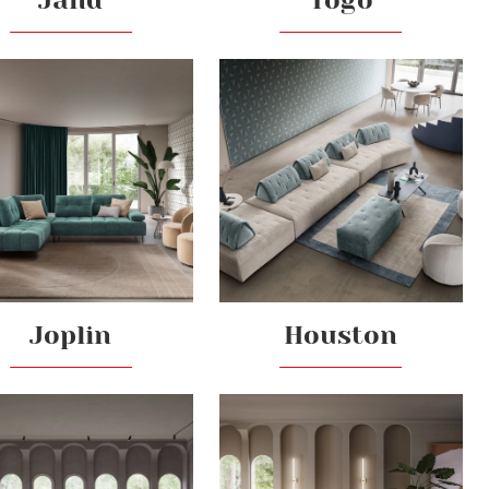
Jand
Togo
Joplin
Houston