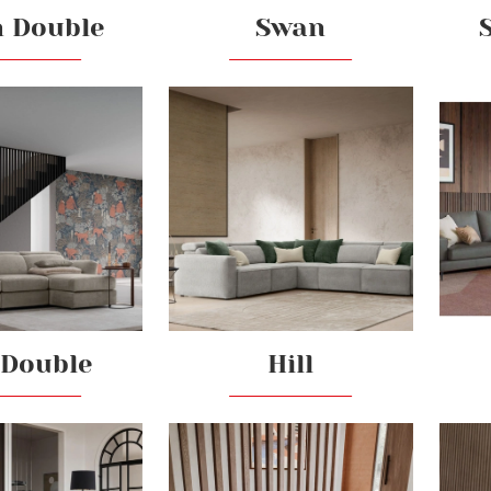
 Double
Swan
 Double
Hill