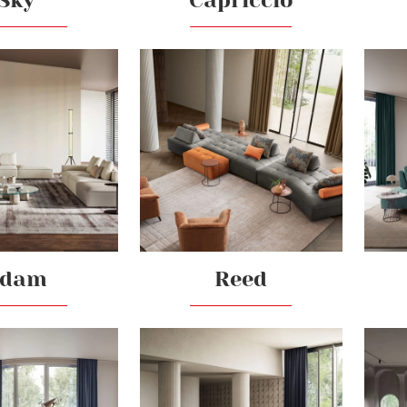
Sky
Capriccio
Adam
Reed