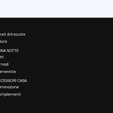
reti Attrezzate
lotti
ONA NOTTE
tti
rmadi
amerette
CCESSORI CASA
luminazione
omplementi