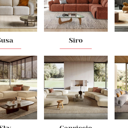
Susa
Siro