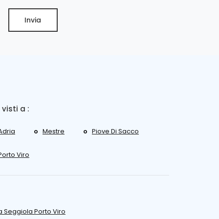
Invia
 visti a :
Adria
Mestre
Piove Di Sacco
Porto Viro
a Seggiola Porto Viro