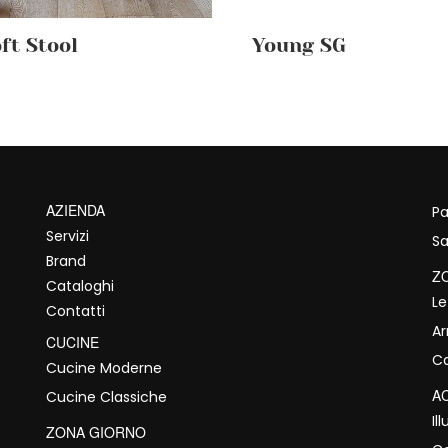
ft Stool
Young SG
AZIENDA
Pa
Servizi
Sa
Brand
Z
Cataloghi
Le
Contatti
A
CUCINE
C
Cucine Moderne
A
Cucine Classiche
Il
ZONA GIORNO