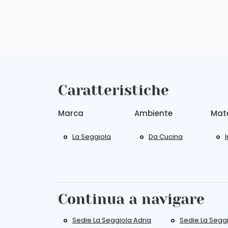
Caratteristiche
Marca
Ambiente
Mate
La Seggiola
Da Cucina
I
Continua a navigare
Sedie La Seggiola Adria
Sedie La Segg