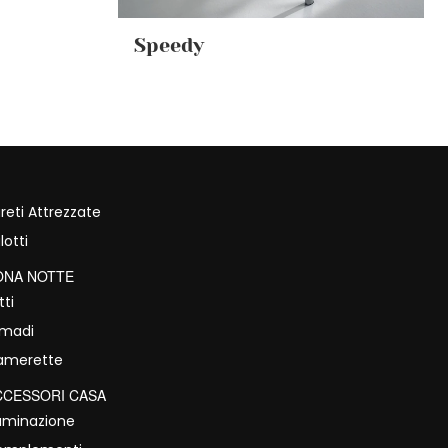
Speedy
reti Attrezzate
lotti
ONA NOTTE
tti
rmadi
amerette
CCESSORI CASA
luminazione