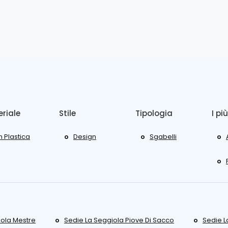
riale
Stile
Tipologia
I più
n Plastica
Design
Sgabelli
iola Mestre
Sedie La Seggiola Piove Di Sacco
Sedie L