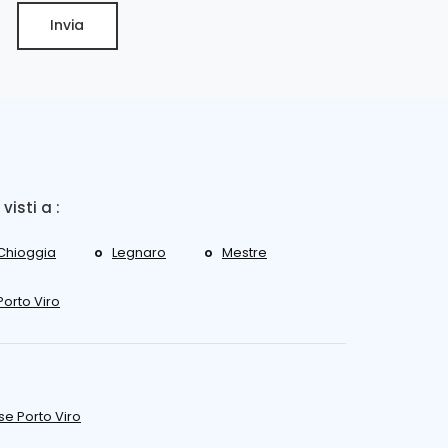
Invia
 visti a :
Chioggia
Legnaro
Mestre
Porto Viro
e Porto Viro