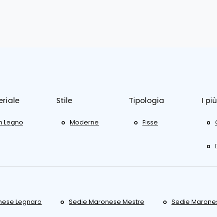
riale
Stile
Tipologia
I più
In Legno
Moderne
Fisse
nese Legnaro
Sedie Maronese Mestre
Sedie Marones