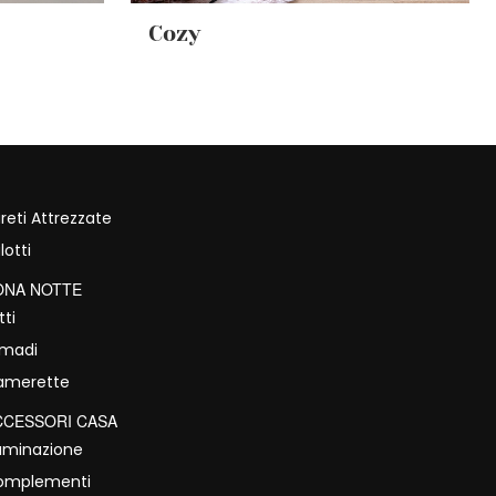
Cozy
reti Attrezzate
lotti
ONA NOTTE
tti
rmadi
amerette
CCESSORI CASA
luminazione
omplementi