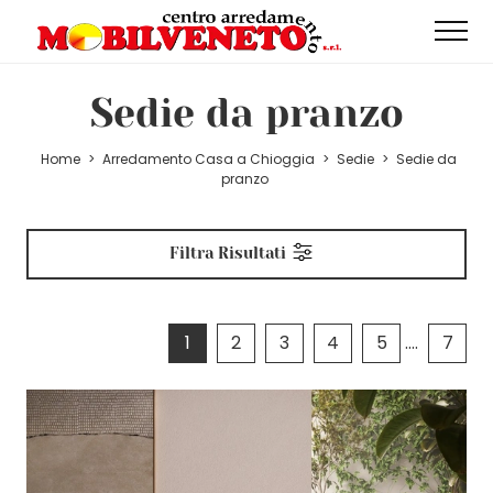
Sedie da pranzo
Home
>
Arredamento Casa a Chioggia
>
Sedie
>
Sedie da
pranzo
Filtra Risultati
1
2
3
4
5
....
7